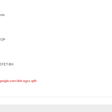
nte
UFOP
 CEFET-BH
.google.com/doh-sgxx-qdh