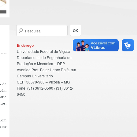
Endereço
Universidade Federal de Viçosa
Departamento de Engenharia de
Produção e Mecânica – DEP
Avenida Prof. Peter Henry Rolfs, s/n –
Campus Universitário
CEP: 36570-900 – Viçosa – MG
o de
Fone: (31) 3612-6500 / (31) 3612-
ecém
6450
aria
tos,
 Com
 ser